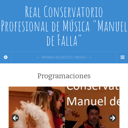
Real Conservatorio
Profesional de Música "Manuel
de Falla"
<--- PÁGINAS FRECUENTES / MENÚS ---->
Programaciones