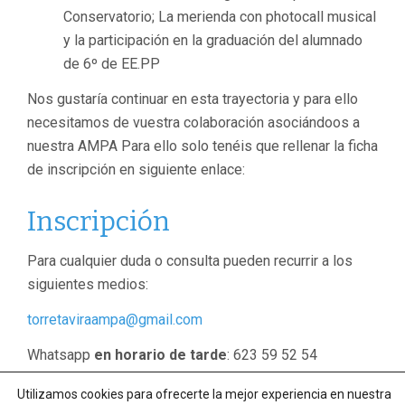
Conservatorio; La merienda con photocall musical
y la participación en la graduación del alumnado
de 6º de EE.PP
Nos gustaría continuar en esta trayectoria y para ello
necesitamos de vuestra colaboración asociándoos a
nuestra AMPA Para ello solo tenéis que rellenar la ficha
de inscripción en siguiente enlace:
Inscripción
Para cualquier duda o consulta pueden recurrir a los
siguientes medios:
torretaviraampa@gmail.com
Whatsapp
en horario de tarde
: 623 59 52 54
Consulta nuestro perfil de
Facebook
para ver las
Utilizamos cookies para ofrecerte la mejor experiencia en nuestra