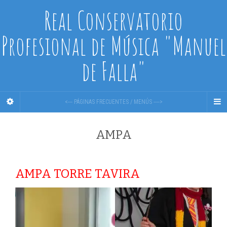
Real Conservatorio
Profesional de Música "Manuel
de Falla"
<--- PÁGINAS FRECUENTES / MENÚS ---->
AMPA
AMPA TORRE TAVIRA